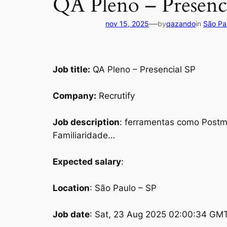
QA Pleno – Presenc
—
nov 15, 2025
by
qazando
in
São Pa
Job title:
QA Pleno – Presencial SP
Company:
Recrutify
Job description
: ferramentas como Postm
Familiaridade…
Expected salary
:
Location
: São Paulo – SP
Job date
: Sat, 23 Aug 2025 02:00:34 GM