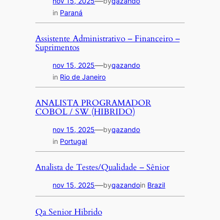
—
nov 15, 2025
by
qazando
in
Paraná
Assistente Administrativo – Financeiro –
Suprimentos
—
nov 15, 2025
by
qazando
in
Rio de Janeiro
ANALISTA PROGRAMADOR
COBOL / SW (HIBRIDO)
—
nov 15, 2025
by
qazando
in
Portugal
Analista de Testes/Qualidade – Sênior
—
nov 15, 2025
by
qazando
in
Brazil
Qa Senior Hibrido