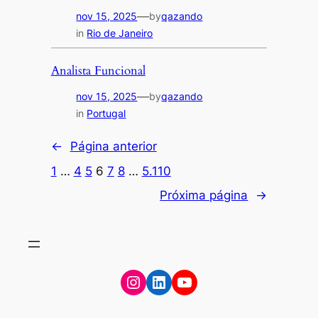
—
nov 15, 2025
by
qazando
in
Rio de Janeiro
Analista Funcional
—
nov 15, 2025
by
qazando
in
Portugal
←
Página anterior
1
…
4
5
6
7
8
…
5.110
Próxima página
→
Instagram
LinkedIn
YouTube