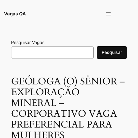
Pular
para
Vagas QA
o
conteúdo
Pesquisar Vagas
Pesquisar
GEÓLOGA (O) SÊNIOR –
EXPLORAÇÃO
MINERAL –
CORPORATIVO VAGA
PREFERENCIAL PARA
MULHERES