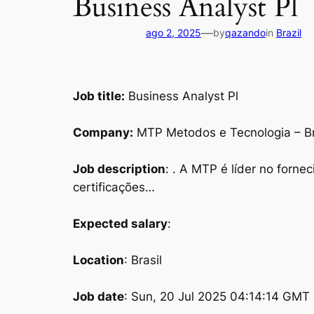
Business Analyst Pl
—
ago 2, 2025
by
qazando
in
Brazil
Job title:
Business Analyst Pl
Company:
MTP Metodos e Tecnologia – Br
Job description
: . A MTP é líder no forn
certificações…
Expected salary
:
Location
: Brasil
Job date
: Sun, 20 Jul 2025 04:14:14 GMT