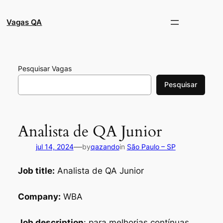
Pular
para
Vagas QA
o
conteúdo
Pesquisar Vagas
Pesquisar
Analista de QA Junior
—
jul 14, 2024
by
qazando
in
São Paulo – SP
Job title:
Analista de QA Junior
Company:
WBA
Job description
: para melhorias contínuas