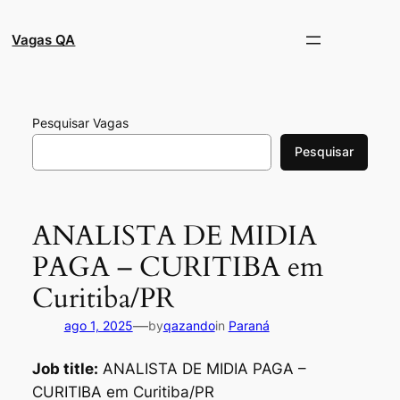
Pular
para
Vagas QA
o
conteúdo
Pesquisar Vagas
Pesquisar
ANALISTA DE MIDIA
PAGA – CURITIBA em
Curitiba/PR
—
ago 1, 2025
by
qazando
in
Paraná
Job title:
ANALISTA DE MIDIA PAGA –
CURITIBA em Curitiba/PR